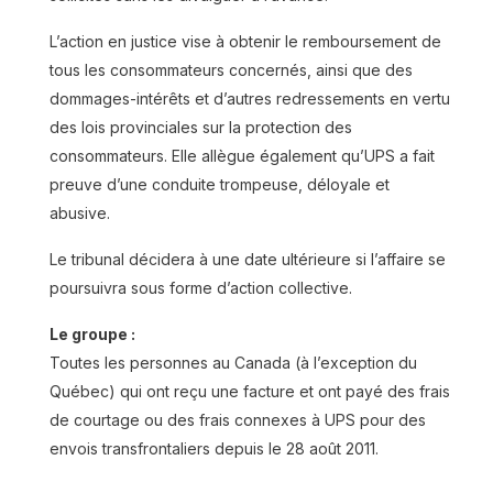
L’action en justice vise à obtenir le remboursement de
tous les consommateurs concernés, ainsi que des
dommages-intérêts et d’autres redressements en vertu
des lois provinciales sur la protection des
consommateurs. Elle allègue également qu’UPS a fait
preuve d’une conduite trompeuse, déloyale et
abusive.
Corporation Financière Mackenzie
Cette action fait suite à une cyberattaque de
Le tribunal décidera à une date ultérieure si l’affaire se
grande ampleur et à une violation de données
poursuivra sous forme d’action collective.
qui se sont produites en janvier 2023, entraînant
la violation d’informations financières et
Le groupe :
personnelles hautement sensibles de milliers
Toutes les personnes au Canada (à l’exception du
d’investisseurs canadiens.
Québec) qui ont reçu une facture et ont payé des frais
Lire la suite
de courtage ou des frais connexes à UPS pour des
envois transfrontaliers depuis le 28 août 2011.