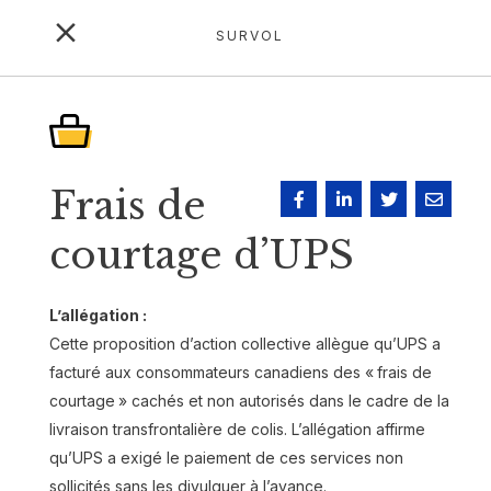
SURVOL
Cas en cours
Frais de
Tous types de cas
courtage d’UPS
L’allégation :
Cette proposition d’action collective allègue qu’UPS a
Suggérez un actions collectives
facturé aux consommateurs canadiens des « frais de
courtage » cachés et non autorisés dans le cadre de la
livraison transfrontalière de colis. L’allégation affirme
qu’UPS a exigé le paiement de ces services non
sollicités sans les divulguer à l’avance.