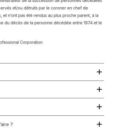
administrateur de la succession de personnes décédées
servés et/ou détruits par le coroner en chef de
, et n’ont pas été rendus au plus proche parent, à la
use du décès de la personne décédée entre 1974 et le
fessional Corporation
 relatifs à la requête en certification de cette action
s fixeront la date de la requête en certification au début
aire ?