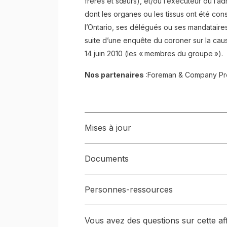
frères et sœurs), et/ou l’exécuteur ou l’
dont les organes ou les tissus ont été con
l’Ontario, ses délégués ou ses mandataires
suite d’une enquête du coroner sur la ca
14 juin 2010 (les « membres du groupe »).
Nos partenaires
:Foreman & Company Pro
Mises à jour
Documents
Les parties ont échangé leurs documents
en tant qu’action collective. Les partie
de l’année 2025.
Personnes-ressources
Exposé modifié de la demande
Vous avez des questions sur cette aff