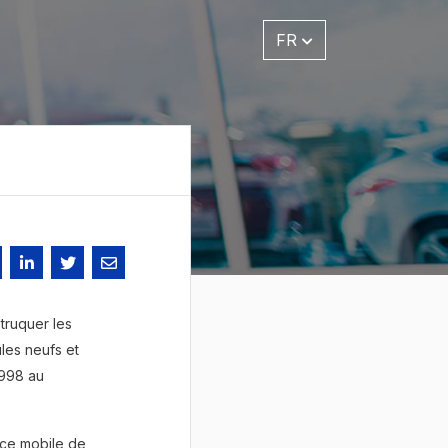
FR
truquer les
ules neufs et
1998 au
èce mobile de